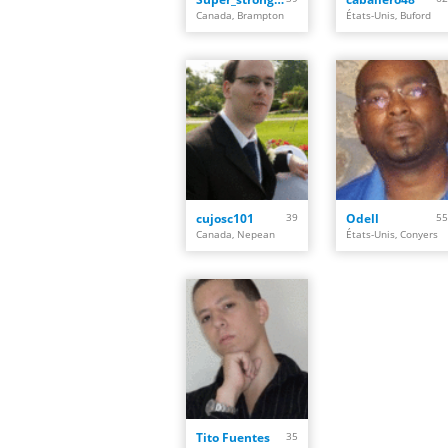
Canada, Brampton
États-Unis, Buford
cujosc101
39
Odell
55
Canada, Nepean
États-Unis, Conyers
Tito Fuentes
35