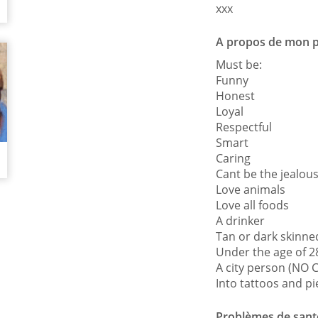
xxx
A propos de mon pa
Must be:
Funny
Honest
Loyal
Respectful
Smart
Caring
Cant be the jealou
Love animals
Love all foods
A drinker
Tan or dark skinne
Under the age of 2
A city person (NO
Into tattoos and pi
Problèmes de sant