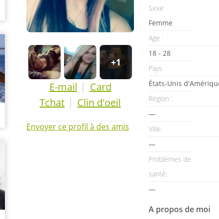
Sexe
Femme
Age :
18 - 28
+1
Pays
États-Unis d'Amériqu
|
E-mail
Card
Région :
|
Tchat
Clin d'oeil
—
Envoyer ce profil à des amis
Ville
—
Problèmes de
santé:
—
A propos de moi