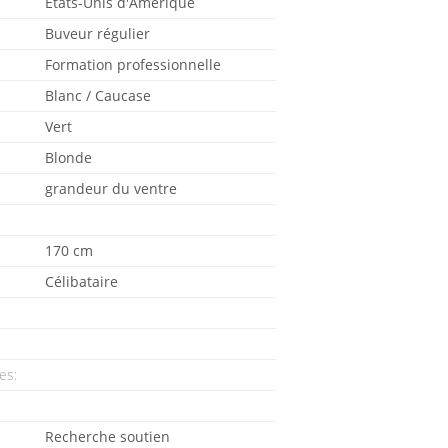
États-Unis d'Amérique
Buveur régulier
Formation professionnelle
Blanc / Caucase
Vert
Blonde
:
grandeur du ventre
170 cm
Célibataire
es:
Recherche soutien