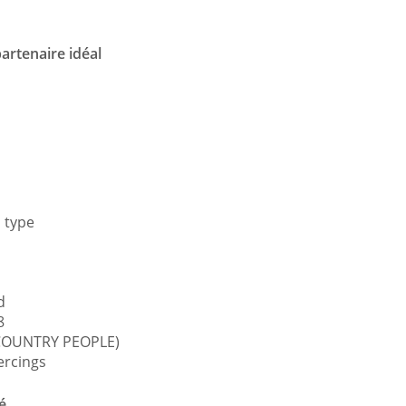
rtenaire idéal
s type
d
8
 COUNTRY PEOPLE)
ercings
é