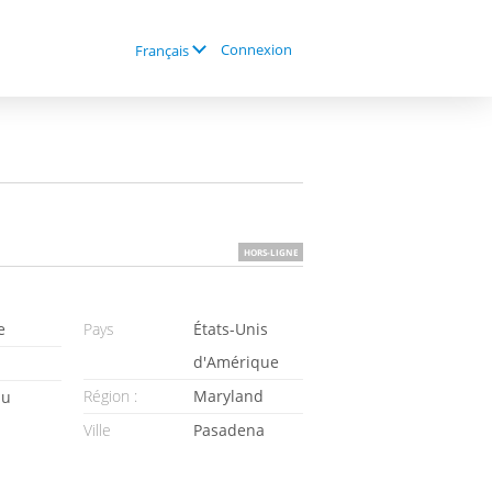
Connexion
Français
HORS-LIGNE
e
Pays
États-Unis
d'Amérique
Région :
Maryland
au
Ville
Pasadena