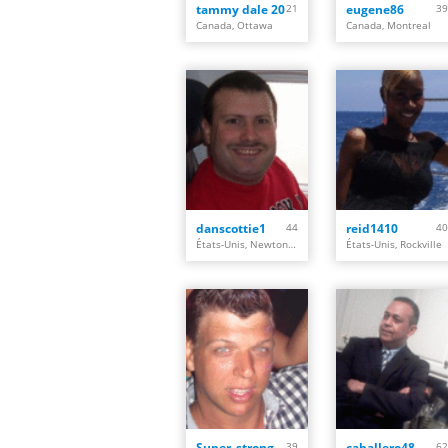
tammy dale 20
21
eugene86
39
Canada, Ottawa
Canada, Montreal
danscottie1
44
reid1410
40
États-Unis, Newton Center
États-Unis, Rockville
Super_strong_guy
39
caballero48
62