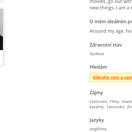
movies, go out with
new things. I am a 
O mém ideálním pr
Around my age, hon
Zdravotní stav
Dyslexie
Hledám
Klikněte sem a zep
Zájmy
Cestování, Filmy, Haza
kavárny, Tancování, Zví
Jazyky
angličtina