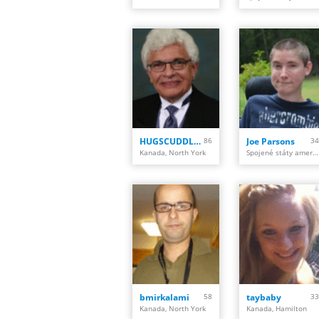
HUGSCUDDLES101
86
Joe Parsons
34
Kanada, North York
Spojené státy americké, Searcy
bmirkalami
58
taybaby
33
Kanada, North York
Kanada, Hamilton