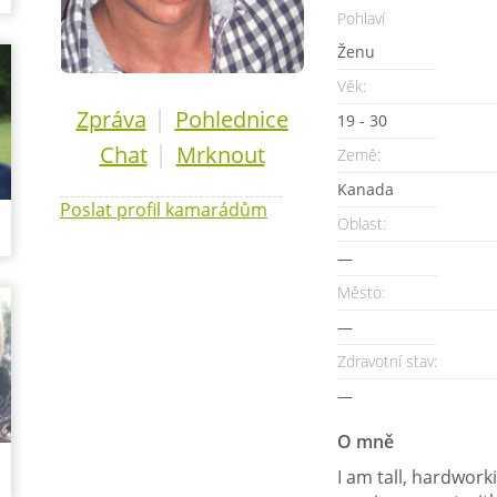
Pohlaví
Ženu
Věk:
|
Zpráva
Pohlednice
19 - 30
|
Chat
Mrknout
Země:
Kanada
Poslat profil kamarádům
Oblast:
—
Město:
—
Zdravotní stav:
—
O mně
I am tall, hardworkin