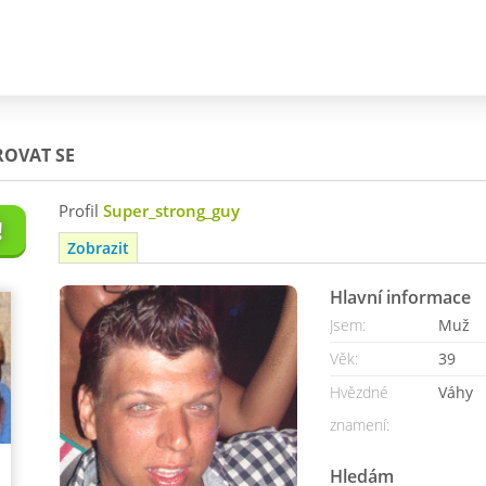
ROVAT SE
Profil
Super_strong_guy
!
Zobrazit
Hlavní informace
Jsem:
Muž
Věk:
39
Hvězdné
Váhy
znamení:
Hledám