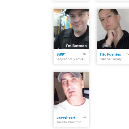
Bj891
36
Tito Fuentes
35
Spojené státy americké, Marana
Kanada, Calgary
braveheart
54
Kanada, Brantford