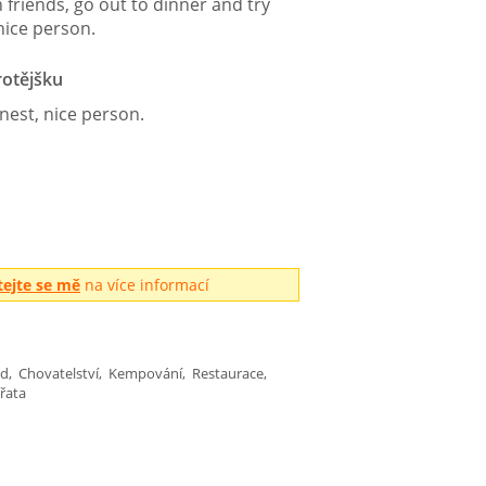
 friends, go out to dinner and try
nice person.
otějšku
est, nice person.
tejte se mě
na více informací
rd, Chovatelství, Kempování, Restaurace,
řata