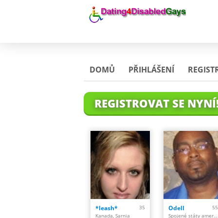
DOMŮ
PŘIHLÁŠENÍ
REGIST
REGISTROVAT SE NYNÍ
*leash*
35
Odell
55
Kanada, Sarnia
Spojené státy americké, Conyers