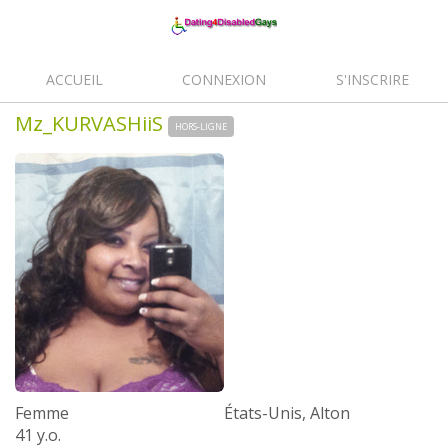
ACCUEIL
CONNEXION
S'INSCRIRE
Mz_KURVASHiiS
HORS-LIGNE
Femme
États-Unis, Alton
41 y.o.